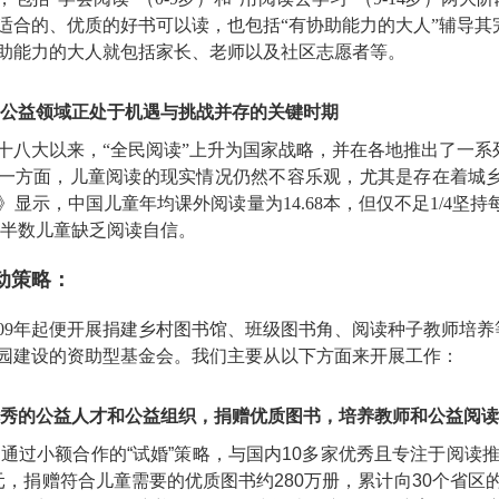
适合的、优质的好书可以读，也包括“有协助能力的大人”辅导其
助能力的大人就包括家长、老师以及社区志愿者等。
公益领域正处于机遇与挑战并存的关键时期
十八大以来，“全民阅读”上升为国家战略，并在各地推出了一系
一方面，儿童阅读的现实情况仍然不容乐观，尤其是存在着城乡
》显示，
中国儿童年均课外阅读量为14.68本，但仅不足1/4
低，半数儿童缺乏阅读自信。
动策略：
009年起便开展捐建乡村图书馆、班级图书角、阅读种子教师培
园建设的资助型基金会。我们主要从以下方面来开展工作：
秀的公益人才和公益组织，捐赠优质图书，培养教师和公益阅读
来，通过小额合作的“试婚”策略，与国内10多家优秀且专注于阅读
，捐赠符合儿童需要的优质图书约280万册，累计向30个省区的4