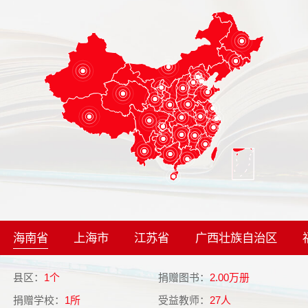
海南省
上海市
江苏省
广西壮族自治区
县区：
1个
捐赠图书：
2.00万册
县
捐赠学校：
1所
受益教师：
27人
捐