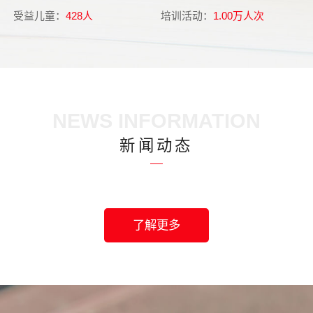
受益儿童：
428人
培训活动：
1.00万人次
受
2025年审计报告
2026-04-21
2024年审计报告
2025-04-03
NEWS INFORMATION
婴幼儿早期发展共同体建设项目专项审计报告32527号
2024-08-01
新闻动态
中国儿童早期发展公益项目扫描（2026）
2026-06-30
2023年审计报告
2024-05-20
蜂巢模型——0-3岁儿童早期发展领域行动者能力发展指南发布（2026）
2026-03-30
2022年审计报告
2023-03-23
了解更多
中国乡村夏令营行业扫描报告（2022）
2022-12-01
2021年审计报告
2022-06-22
0-3岁儿童早期发展议题介绍（2024）
2024-03-11
2020年审计报告
2021-08-01
0-3岁儿童早期发展案例集（2024）
2024-03-11
2025年审计报告
2026-04-21