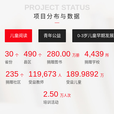
展。
PROJECT STATUS
项目分布与数据
儿童阅读
青年公益
0-3岁儿童早期发展
30
490
280.00
4,439
个
个
万册
所
省份
县区
捐赠图书
捐赠学校
235
119,673
189.9892
个
人
万
捐赠社区
受益教师
受益儿童
2.50
万人次
培训活动