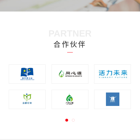
《资助的价值初探（资助型基金会案例述评）》心平基金会案例（2023）
2023-09-25
2022年审计报告
2023-03-23
心和公益基金会资助模式梳理（2023）
2023-09-15
2021年审计报告
2022-06-22
PARTNER
教育公益组织县域模式研究（2022）
2022-06-23
2020年审计报告
2021-08-01
合作伙伴
中国大学生校园信贷现状调查报告（2019）
2019-12-24
《中国儿童阅读领域公益组织行业发展报告》（2021）
2021-04-23
中国儿童早期发展公益项目扫描（2026）
2026-06-30
蜂巢模型——0-3岁儿童早期发展领域行动者能力发展指南发布（2026）
2026-03-30
中国乡村夏令营行业扫描报告（2022）
2022-12-01
0-3岁儿童早期发展议题介绍（2024）
2024-03-11
0-3岁儿童早期发展案例集（2024）
2024-03-11